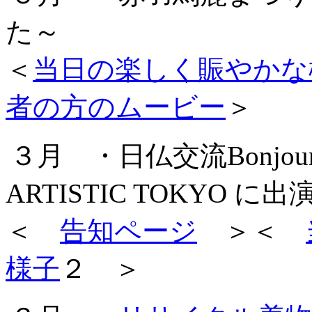
た～
＜
当日の楽しく賑やかな
者の方のムービー
＞
３月 ・日仏交流Bonjou
ARTISTIC TOKYO 
＜
告知ページ
＞＜
様子
２ ＞