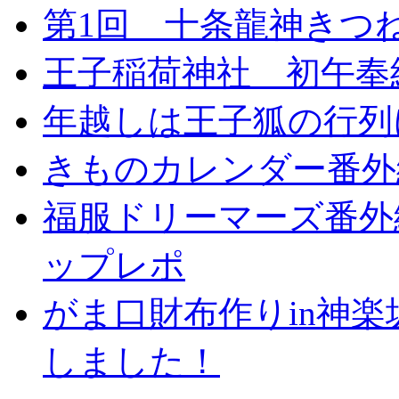
第1回 十条龍神きつ
王子稲荷神社 初午奉納
年越しは王子狐の行列
きものカレンダー番外
福服ドリーマーズ番外
ップレポ
がま口財布作りin神
しました！