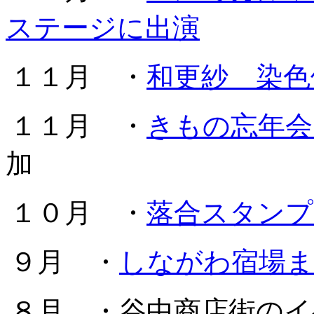
ステージに出演
１１月 ・
和更紗 染色
１１月 ・
きもの忘年会
加
１０月 ・
落合スタンプ
９月 ・
しながわ宿場ま
８月 ・谷中商店街のイ