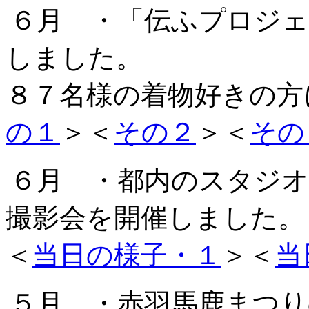
６月 ・「伝ふプロジ
しました。
８７名様の着物好きの方
の１
＞＜
その２
＞＜
その
６月 ・都内のスタジ
撮影会を開催しました。
＜
当日の様子・１
＞＜
当
５月 ・赤羽馬鹿まつ