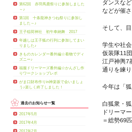
ダンスなど
第62回 赤羽馬鹿祭りに参加しました
～♪
などが催さ
第1回 十条龍神きつね祭りに参加し
ました～♪
そして、目
王子稲荷神社 初午奉納舞 2017
年越しは王子狐の行列に参加してまい
学生や社会
りました♪
仮装隊11団
きものカレンダー番外編☆着物でディ
ズニー♪
江戸神輿7基
福服ドリーマーズ番外編☆かんざし作
通りを練り
りワークショップレポ
がま口財布作りin神楽坂で会いましょ
今年は「狐
う♪楽しく終了しました！
白狐衆・狐
過去のお知らせ一覧
ドリーマー
2017年5月
＝総勢69
2017年4月
2017年2月