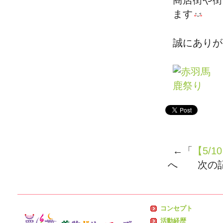
商店街や街
ます
誠にありが
←「
【5/
へ 次の
コンセプト
活動経歴