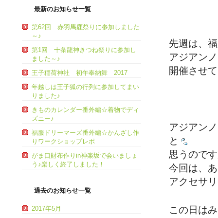
最新のお知らせ一覧
第62回 赤羽馬鹿祭りに参加しました
～♪
先週は、福
第1回 十条龍神きつね祭りに参加し
アジアンノ
ました～♪
開催させて
王子稲荷神社 初午奉納舞 2017
年越しは王子狐の行列に参加してまい
りました♪
きものカレンダー番外編☆着物でディ
ズニー♪
アジアンノ
福服ドリーマーズ番外編☆かんざし作
と
りワークショップレポ
思うのです
がま口財布作りin神楽坂で会いましょ
う♪楽しく終了しました！
今回は、あ
アクセサリ
過去のお知らせ一覧
この日はみ
2017年5月