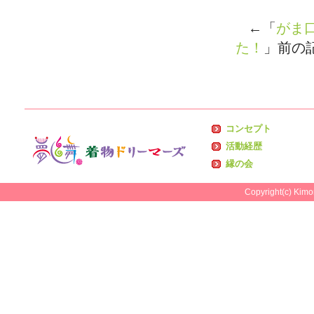
←「
がま
た！
」前の
コンセプト
活動経歴
縁の会
Copyright(c) Kimo